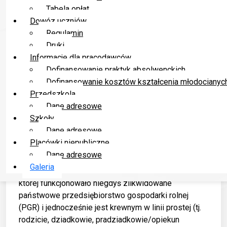
ograniczeń związanych z dostępem do komputera i
Tabela opłat
internetu, które pojawiły się w czasie pandemii
Dowóz uczniów
COVID-19 i związaną z nią nauką zdalną. Pozostałe
Regulamin
cele programu to przede wszystkim:
Druki
• przeciwdziałanie nierównościom społecznym,
Informacje dla pracodawców
• cyfryzacja terenów popegeerowskich,
Dofinansowanie praktyk absolwenckich
• poprawa jakości życia mieszkańców,
Dofinansowanie kosztów kształcenia młodocianyc
• rozwój cyfrowy dzieci i młodzieży z rodzin byłych
Przedszkola
pracowników PGR
Dane adresowe
W związku z powyższym uprawnieni mieszkańcy
Szkoły
gminy Kluczbork mogą składać wnioski aby
Dane adresowe
skorzystać z tej formy pomocy.
Placówki niepubliczne
Dane adresowe
O wsparcie mogą starać się rodziny, których:
Galeria
a)
dziecko zamieszkuje miejscowość lub gminę, w
której funkcjonowało niegdyś zlikwidowane
państwowe przedsiębiorstwo gospodarki rolnej
(PGR) i jednocześnie jest krewnym w linii prostej (tj.
rodzicie, dziadkowie, pradziadkowie/opiekun