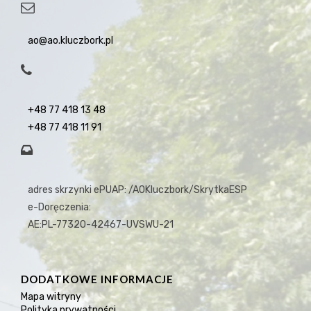
ao@ao.kluczbork.pl
+48 77 418 13 48
+48 77 418 11 91
adres skrzynki ePUAP: /AOKluczbork/SkrytkaESP
e-Doręczenia:
AE:PL-77320-42467-UVSWU-21
DODATKOWE INFORMACJE
Mapa witryny
Polityka prywatności