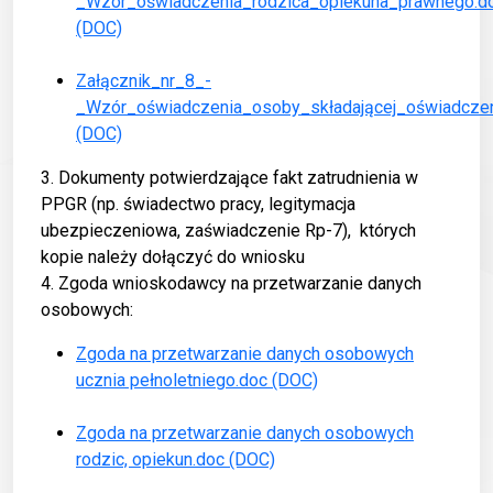
_Wzór_oświadczenia_rodzica_opiekuna_prawnego.d
(DOC)
Załącznik_nr_8_-
_Wzór_oświadczenia_osoby_składającej_oświadcze
(DOC)
3. Dokumenty potwierdzające fakt zatrudnienia w
PPGR (np. świadectwo pracy, legitymacja
ubezpieczeniowa, zaświadczenie Rp-7), których
kopie należy dołączyć do wniosku
4. Zgoda wnioskodawcy na przetwarzanie danych
osobowych:
Zgoda na przetwarzanie danych osobowych
ucznia pełnoletniego.doc
(DOC)
Zgoda na przetwarzanie danych osobowych
rodzic, opiekun.doc
(DOC)