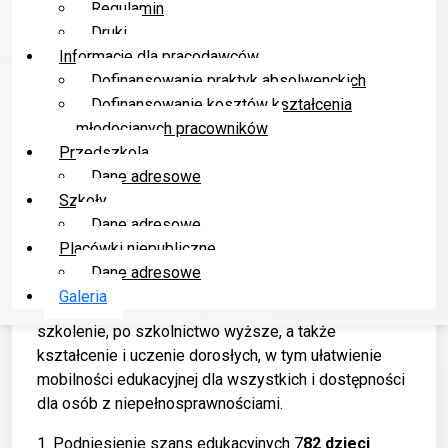
Regulamin
827 020,12 zł / dofinansowanie z EFS+ 781 074,56zł
Druki
( 85%) oraz z budżetu państwa 45 945,56zł ( 5%),
Informacje dla pracodawców
wkład własny 91 891,13zł.
Dofinansowanie praktyk absolwenckich
Cele projektu:
poprawienie szans edukacyjnych
Dofinansowanie kosztów kształcenia
dzieci i ich lepsze przygotowanie do dalszej nauki i
młodocianych pracowników
późniejszej pracy zawodowej.
Przedszkola
Dane adresowe
Cele szczegółowe:
wspieranie równego dostępu
Szkoły
do dobrej jakości, włączającego kształcenia i
Dane adresowe
szkolenia oraz możliwości ich ukończenia, w
Placówki niepubliczne
szczególności w odniesieniu do grup w
Dane adresowe
niekorzystnej, od wczesnej edukacji i opieki nad
Galeria
dzieckiem przez ogólne i zawodowe kształcenie i
szkolenie, po szkolnictwo wyższe, a także
kształcenie i uczenie dorosłych, w tym ułatwienie
mobilności edukacyjnej dla wszystkich i dostępności
dla osób z niepełnosprawnościami.
1. Podniesienie szans edukacyjnych 7
82 dzieci