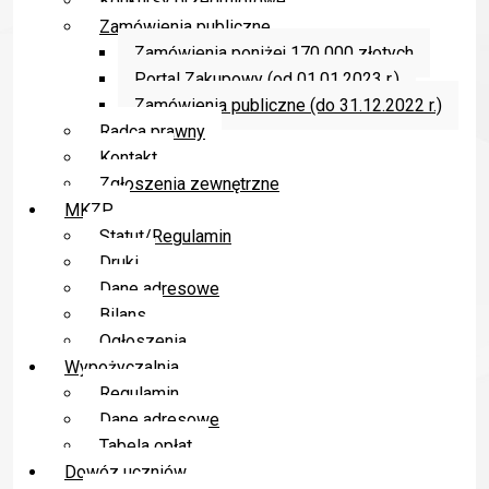
Konkursy przedmiotowe
Zamówienia publiczne
edukacji przedszkolnej w Gminie Kluczbork.
Zamówienia poniżej 170 000 złotych
Portal Zakupowy (od 01.01.2023 r.)
Zamówienia publiczne (do 31.12.2022 r.)
Radca prawny
Kontakt
Zgłoszenia zewnętrzne
MKZP
DOFINANSOWANIE ZE ŚRODKÓW
Statut/Regulamin
EUROPEJSKIEGO FUNDUSZU SPOŁECZNEGO
Druki
PLUS W RAMACH FUNDUSZY EUROPEJSKICH
Dane adresowe
DLA OPOLSKIEGO 2021-2027
Bilans
TYTUŁ PROJEKTU:
Od maluchów do starszaków-
Ogłoszenia
podniesienie jakości edukacji przedszkolnej w
Wypożyczalnia
Gminie Kluczbork.
Regulamin
Dane adresowe
Czas realizacji: 1 grudnia 2024r.-31 grudnia 2026r.
Tabela opłat
Dowóz uczniów
Wydatki ogółem: 918 911.25zł , dofinansowanie