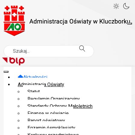
Szukaj
Jesteś tutaj:
Administracja Oświaty w Kluczborku
Aktualności
Administracja Oświaty
Projekty realizowane w ramach UE
FEO 2021-2027
Statut
Regulamin Organizacyjny
OD MALUCHÓW DO STARSZAKÓW- podniesienie
Standardy Ochrony Małoletnich
Finanse w oświacie
jakości edukacji przedszkolnej w Gminie Kluczbork
Raport oświatowy
Egzamin ósmoklasisty
Od maluchów do starszaków- podniesienie jakości