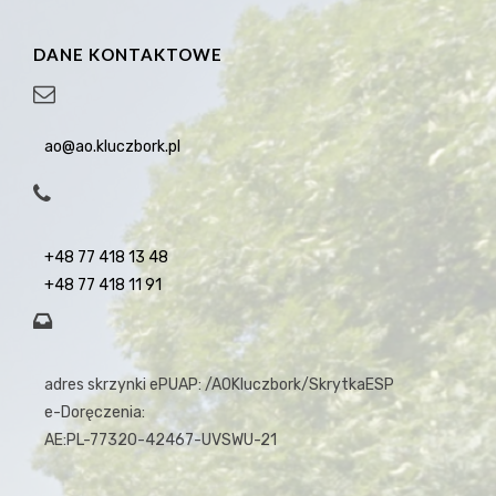
DANE KONTAKTOWE
ao@ao.kluczbork.pl
+48 77 418 13 48
+48 77 418 11 91
adres skrzynki ePUAP: /AOKluczbork/SkrytkaESP
e-Doręczenia:
AE:PL-77320-42467-UVSWU-21